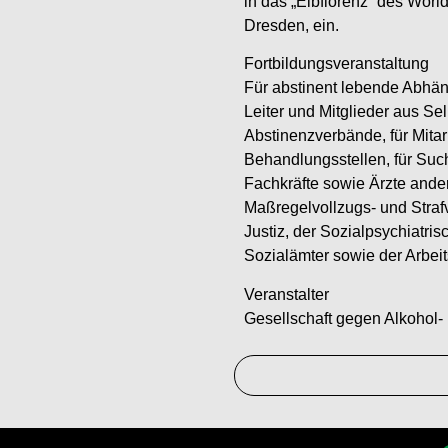
in das „Elbflorenz“ des Wor
Dresden, ein.
Fortbildungsveranstaltung
Für abstinent lebende Abhän
Leiter und Mitglieder aus Sel
Abstinenzverbände, für Mita
Behandlungsstellen, für Suc
Fachkräfte sowie Ärzte ander
Maßregelvollzugs- und Straf
Justiz, der Sozialpsychiatri
Sozialämter sowie der Arbei
Veranstalter
Gesellschaft gegen Alkohol